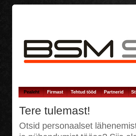
Pealeht
Firmast
Tehtud tööd
Partnerid
St
Tere tulemast!
Otsid personaalset lähenemist,