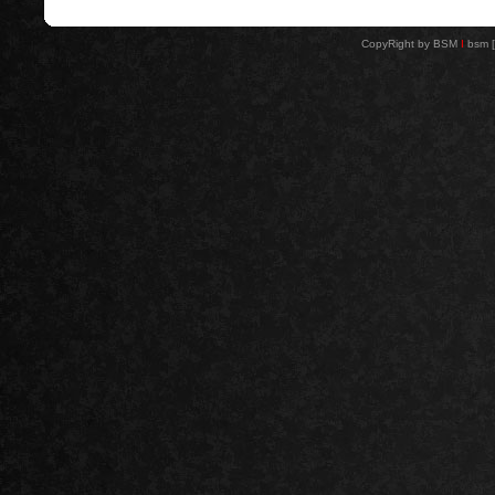
CopyRight by BSM
I
bsm 