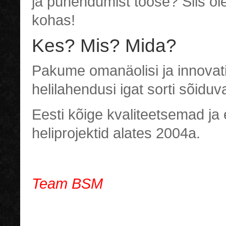
ja pühendumist tööse? Siis ole
kohas!
Kes? Mis? Mida?
Pakume omanäolisi ja innovati
helilahendusi igat sorti sõiduv
Eesti kõige kvaliteetsemad ja 
heliprojektid alates 2004a.
Team BSM