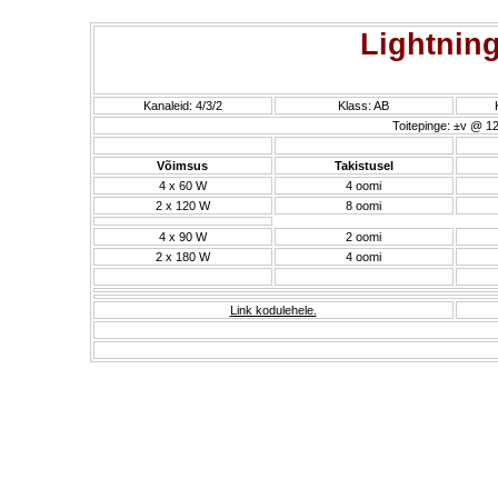
Lightnin
Kanaleid: 4/3/2
Klass: AB
Toitepinge: ±v @ 1
Võimsus
Takistusel
4 x 60 W
4 oomi
2 x 120 W
8 oomi
4 x 90 W
2 oomi
2 x 180 W
4 oomi
Link kodulehele.